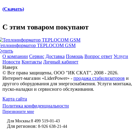
(Скачать)
C этим товаром покупают
Теплоинформатор TEPLOCOM GSM
Купить
О компании
Сервис
Доставка
Помощь
Вопрос ответ
Услуги
Новости
Контакты
Личный кабинет
Наверх
© Все права защищены,
ООО "ИК СКАТ"
, 2008 - 2026.
Интернет-магазин «LiderPower» -
продажа стабилизаторов
и
другого оборудования для энергоснабжения. Услуги монтажа,
пуско-наладки и сервисного обслуживания.
Карта сайта
Политика конфиденциальности
Перезвоните мне
Для Москвы:
8 499 519-01-43
Для регионов:
8-926 638-21-44