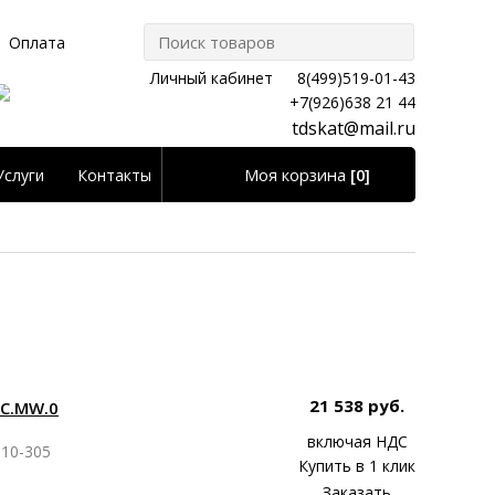
Оплата
Личный кабинет
8(499)519-01-43
+7(926)638 21 44
tdskat@mail.ru
Моя корзина
[0]
Услуги
Контакты
Личный кабинет
21 538 руб.
ЗС.MW.0
включая НДС
10-305
Купить в 1 клик
Заказать