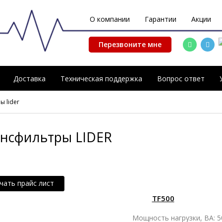
О компании
Гарантии
Акции
Перезвоните мне
Доставка
Техническая поддержка
Вопрос ответ
 lider
нсфильтры LIDER
чать прайс лист
TF500
Мощность нагрузки, ВА: 5