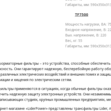
Габариты, мм: 590x350x31
TF7500
Мощность нагрузки, ВА: 7
Входное напряжение, В: 2
Вых. напряжение, В: 220
Вес, кг: 55
Габариты, мм: 590x350x31
форматорные фильтры – это устройства, способные обеспечит
асность. Они гарантируют надежную, бесперебойную работу обо
 различных электрических воздействий и внешних помех и защи
мации и хищения по электрическим сетям.
фильтры применяются в ситуациях, когда обычные фильтры ок
чить надежную защиту электронных устройств. Они незаменимы 
аписывающих студиях, крупных промышленных предприятиях, мед
рнет-магазине «LiderPower» представлены трансфильтры Lider