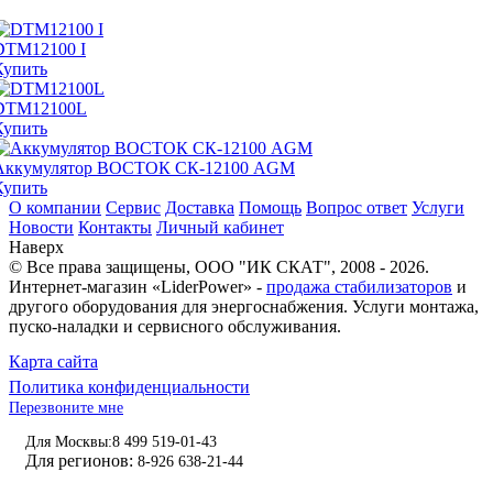
DTM12100 I
Купить
DTM12100L
Купить
Аккумулятор ВОСТОК СК-12100 AGM
Купить
О компании
Сервис
Доставка
Помощь
Вопрос ответ
Услуги
Новости
Контакты
Личный кабинет
Наверх
© Все права защищены,
ООО "ИК СКАТ"
, 2008 - 2026.
Интернет-магазин «LiderPower» -
продажа стабилизаторов
и
другого оборудования для энергоснабжения. Услуги монтажа,
пуско-наладки и сервисного обслуживания.
Карта сайта
Политика конфиденциальности
Перезвоните мне
Для Москвы:
8 499 519-01-43
Для регионов:
8-926 638-21-44