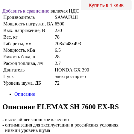
Купить в 1 клик
Добавить к сравнению
включая НДС
Производитель
SAWAFUJI
Мощность нагрузки, ВА
6500
Вых. напряжение, В
230
Вес, кг
78
Габариты, мм
708x548x493
Мощность, кВа
6.5
Емкость бака, л
28
Расход топлива, л/ч
2.7
Двигатель
HONDA GX 390
Пуск
электростартер
Уровень шума, ДБ
72
Описание
Описание ELEMAX SH 7600 EX-RS
- высочайшее японское качество
- оптимизация для эксплуатации в российских условиях
- низкий уровень шума