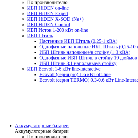
По производителю
ИБП HiDEN on-line
ИБП HiDEN Expert
ИБП HiDEN X-SOD (Na+)
ИБП HiDEN Control
ИБП Исток 1-200 кВт on-line
ИБП Штиль
Настенные ИБП Штиль (0,25-1 кВА)
Однофазные напольные ИБП Штиль (0,25-10 
ИБП Штиль напольные/в стойку (1-3 кВА)
Однофазные ИБП Штиль в стойку 19 дюймов 
ИБП Штиль 3:1 напольные/в стойку
ИБП Ecovolt 1-6 кВт line-interactive
Ecovolt (серия pro) 1-6 кВт off-line
Ecovolt (серия TERMO) 0.3-0.6 кВт Line-Interac
Аккумуляторные батареи
Аккумуляторные батареи
По производителю