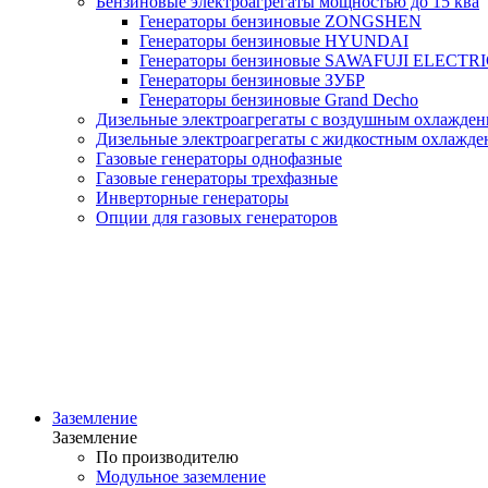
Бензиновые электроагрегаты мощностью до 15 ква
Генераторы бензиновые ZONGSHEN
Генераторы бензиновые HYUNDAI
Генераторы бензиновые SAWAFUJI ELECTR
Генераторы бензиновые ЗУБР
Генераторы бензиновые Grand Decho
Дизельные электроагрегаты с воздушным охлаждени
Дизельные электроагрегаты с жидкостным охлажден
Газовые генераторы однофазные
Газовые генераторы трехфазные
Инверторные генераторы
Опции для газовых генераторов
Заземление
Заземление
По производителю
Модульное заземление