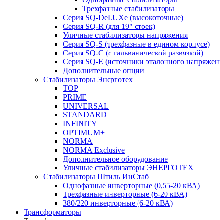
Трехфазные стабилизаторы
Серия SQ-DeLUXe (высокоточные)
Серия SQ-R (для 19" стоек)
Уличные стабилизаторы напряжения
Серия SQ-S (трехфазные в едином корпусе)
Серия SQ-C (с гальванической развязкой)
Cерия SQ-E (источники эталонного напряжен
Дополнительные опции
Стабилизаторы Энерготех
TOP
PRIME
UNIVERSAL
STANDARD
INFINITY
OPTIMUM+
NORMA
NORMA Exclusive
Дополнительное оборудование
Уличные стабилизаторы ЭНЕРГОТЕХ
Стабилизаторы Штиль ИнСтаб
Однофазные инверторные (0,55-20 кВА)
Трехфазные инверторные (6-20 кВА)
380/220 инверторные (6-20 кВА)
Трансформаторы