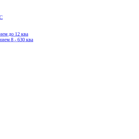
IC
ем до 12 ква
ием 8 - 630 ква