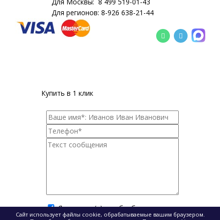
Для Москвы:
8 499 519-01-43
Для регионов:
8-926 638-21-44
Купить в 1 клик
Я согласен(а) на обработку моих
Сайт использует файлы cookie, обрабатываемые вашим браузером.
персональных данных
.