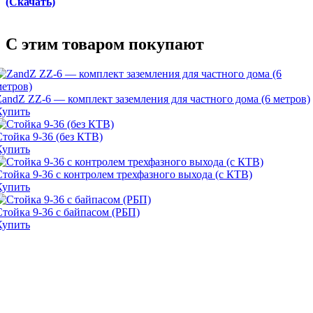
(Скачать)
C этим товаром покупают
ZandZ ZZ-6 — комплект заземления для частного дома (6 метров)
Купить
Стойка 9-36 (без КТВ)
Купить
Стойка 9-36 с контролем трехфазного выхода (с КТВ)
Купить
Стойка 9-36 с байпасом (РБП)
Купить