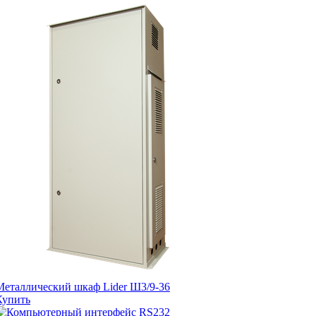
Металлический шкаф Lider Ш3/9-36
Купить