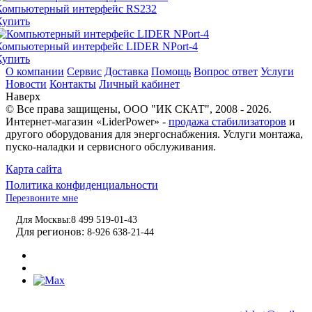
Компьютерный интерфейс RS232
Купить
Компьютерный интерфейс LIDER NPort-4
Купить
О компании
Сервис
Доставка
Помощь
Вопрос ответ
Услуги
Новости
Контакты
Личный кабинет
Наверх
© Все права защищены,
ООО "ИК СКАТ"
, 2008 - 2026.
Интернет-магазин «LiderPower» -
продажа стабилизаторов
и
другого оборудования для энергоснабжения. Услуги монтажа,
пуско-наладки и сервисного обслуживания.
Карта сайта
Политика конфиденциальности
Перезвоните мне
Для Москвы:
8 499 519-01-43
Для регионов:
8-926 638-21-44