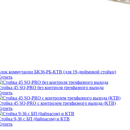
Блок коммутации БК36-РБ-КТВ (для 19-дюймовой стойки)
Купить
Стойка 45 SQ-PRO без контроля трехфазного выхода
Купить
Стойка 45 SQ-PRO с контролем трехфазного выхода (КТВ)
Купить
Стойка 9-36 с БП (байпасом) и КТВ
Купить